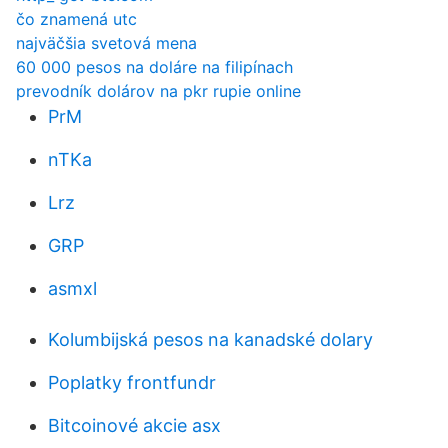
čo znamená utc
najväčšia svetová mena
60 000 pesos na doláre na filipínach
prevodník dolárov na pkr rupie online
PrM
nTKa
Lrz
GRP
asmxl
Kolumbijská pesos na kanadské dolary
Poplatky frontfundr
Bitcoinové akcie asx